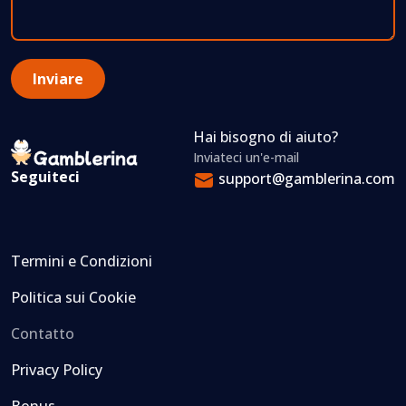
Hai bisogno di aiuto?
Inviateci un'e-mail
Seguiteci
support@gamblerina.com
Termini e Condizioni
Politica sui Cookie
Contatto
Privacy Policy
Bonus