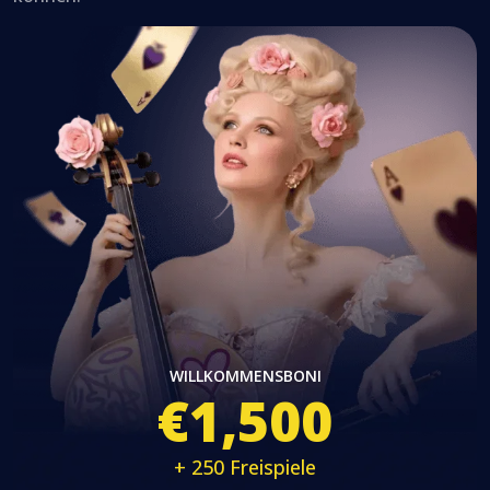
WILLKOMMENSBONI
€1,500
+ 250 Freispiele